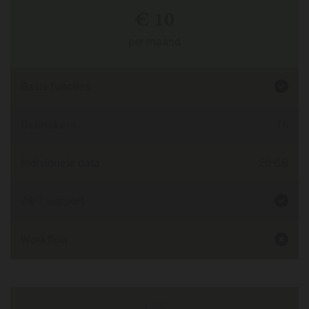
€ 10
per maand

Basis functies
Gebruikers
16
Individuele data
20 GB

24/7 support

Workflow
Les