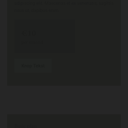
adipiscing elit. Maecenas et ex venenatis, sagittis
risus ut, dapibus enim.
€10
per maand
Knop Tekst
Basic plan