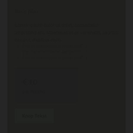
Basic plan
Lorem ipsum dolor sit amet, consectetur
adipiscing elit. Maecenas et ex venenatis, sagittis
risus ut, dapibus enim.
Een hele mooie en lange USP 1
Een hele mooie en lange USP 2
Een hele mooie en lange USP 3
€10
per maand
Knop Tekst