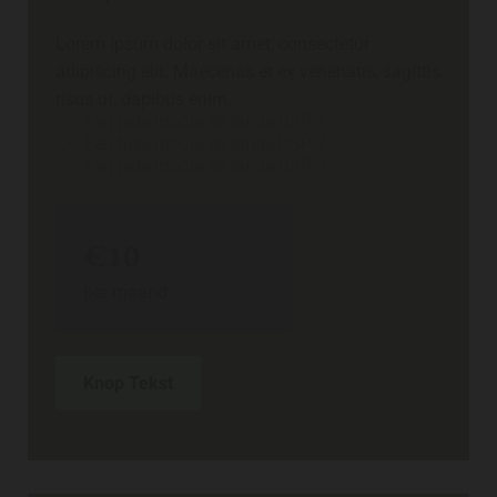
Lorem ipsum dolor sit amet, consectetur
adipiscing elit. Maecenas et ex venenatis, sagittis
risus ut, dapibus enim.
Een hele mooie en lange USP 1
Een hele mooie en lange USP 2
Een hele mooie en lange USP 3
€10
per maand
Knop Tekst