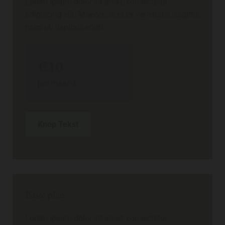
Lorem ipsum dolor sit amet, consectetur
adipiscing elit. Maecenas et ex venenatis, sagittis
risus ut, dapibus enim.
€10
per maand
Knop Tekst
Basic plan
Lorem ipsum dolor sit amet, consectetur