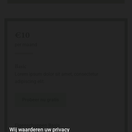
€10
per maand
Basic
Lorem ipsum dolor sit amet, consectetur
adipiscing elit.
Probeer nu gratis
Eigenschappen Basis
Wij waarderen uw privacy