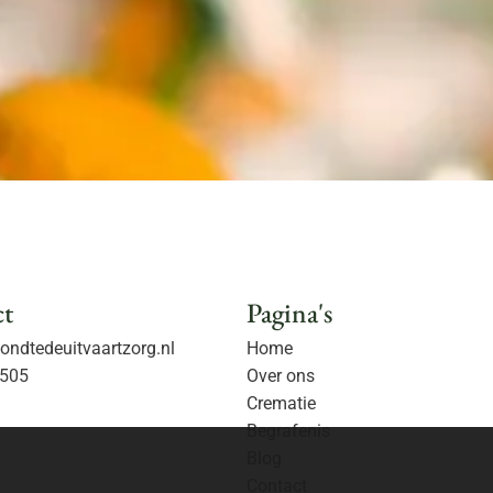
ct
Pagina's
ndtedeuitvaartzorg.nl
Home
505
Over ons
Crematie
Begrafenis
Blog
Contact