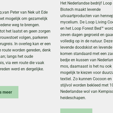
Het Nederlandse bedrijf Loop
Biotech maakt levende
,van Peter van Nek uit Ede
uitvaartproducten van henne
et mogelijk om gezamelijk
mycelium. De Loop Living C
ledene weg te brengen.
en het Loop Forest Bed™ word
ot het laatst en geen zorgen
zeven dagen gegroeid en gaa
 rouwstoet volgen, parkeren
volledig op in de natuur. Deze
rugreis. In overleg kan er een
levende doodskist en levende
e route worden gereden, denk
komen standaard met een za
 aan; langs het oude
bedje en kussen van Nederla
s, via een route die vaak
mos, daarnaast is het nu ook
reden werd en dergelijke.
mogelijk te kiezen voor duur
textiel. Zo kunnen Cocoon en
stijlvol worden bekleed met 
Nederlandse wol van Kempis
s meer
heideschapen.