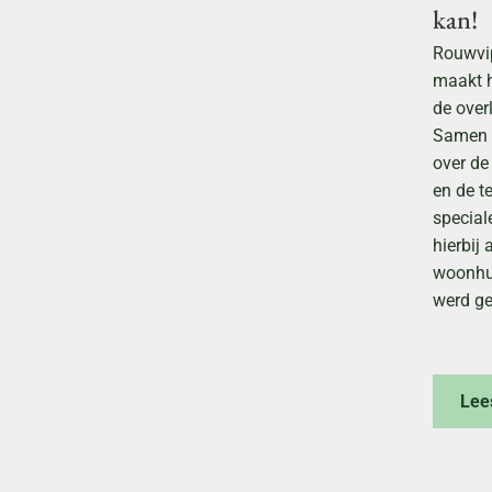
kan!
Rouwvip
maakt h
de over
Samen t
over de
en de te
special
hierbij
woonhui
werd ge
Lee