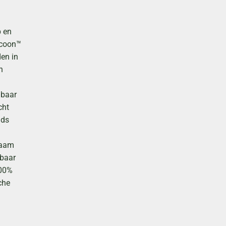
Natuurbegraafplaatsen winnen
steeds meer aan populariteit, en het
p en
is niet moeilijk te begrijpen waarom.
ocoon™
Ze bieden een serene en rustige
en in
omgeving waar geliefden hun
n
laatste altijddurende rustplaats
vinden, omringd door de pracht van
 baar
de natuur.
cht
nds
Lees meer
zaam
 baar
100%
che