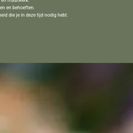
e en maatwerk.
en en behoeften.
d die je in deze tijd nodig hebt.