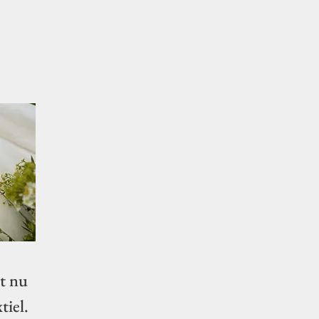
13/09/2024
t nu
Natuurbegraafplaats
tiel.
Koningsakker bij Arnhem